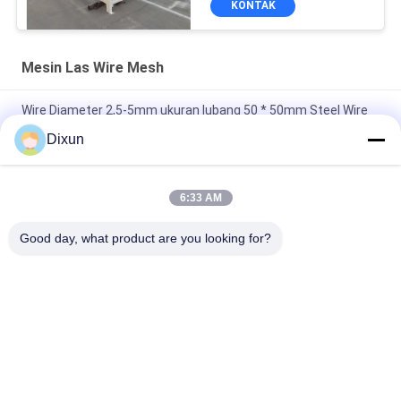
KONTAK
Mesin Las Wire Mesh
Wire Diameter 2,5-5mm ukuran lubang 50 * 50mm Steel Wire
Mesh Mesin Las
Dixun
Bandara pagar kawat diameter 3.7mm mesh 50*200mm Wire
Mesh Mesin Pengelasan
6:33 AM
Ukuran Lubang 150*150mm Rebar 4-10mm Mesin Las Wire
Good day, what product are you looking for?
Mesh Rebar Jembatan Jalan Raya
Bad Request
Semua
Mesin Las Wire 
Memperkuat Mesin 
Mesh
Las Mesh