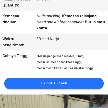
Quantity:
TUR
Kemasan
Nude packing.
Kemasan telanjang.
PABRIK
rincian:
Need one 40 feet container
Butuh satu
konta
KONTROL
Waktu
30 Hari Kerja
pengiriman:
KUALITAS
Cahaya Tinggi:
,
,
6Mesin pengelasan mesh 0
0 mm
,
mesin las mesh stabilitas tinggi
HUBUNGI
mesin mesh kawat las fleksibilitas tinggi
KAMI
HARGA TERBAIK
PERMINTAAN
PENAWARAN