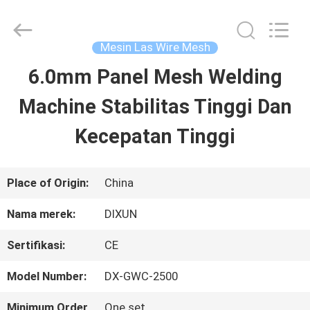
Anping
Dixun
Wire
Mesh
Mesin Las Wire Mesh
Products
Co.,
6.0mm Panel Mesh Welding
RUMAH
Ltd.
All
Rights
Machine Stabilitas Tinggi Dan
Reserved.
PRODUK
Kecepatan Tinggi
PERTUNJUKAN
Place of Origin:
China
VR
Nama merek:
DIXUN
Sertifikasi:
CE
TENTANG
Model Number:
DX-GWC-2500
KAMI
Minimum Order
One set