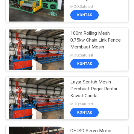
POLICY
Mesin
MOQ:Satu set
KONTAK
33
mesin pagar simpul
100m Rolling Mesh
0.75kw Chain Link Fence
tetap
Membuat Mesin
MOQ:Satu set
KONTAK
Layar Sentuh Mesin
23
Pembuat Pagar Rantai
Mesin Las
Kawat Ganda
MOQ:Satu set
Konstruksi Mesh
KONTAK
CE ISO Servo Motor