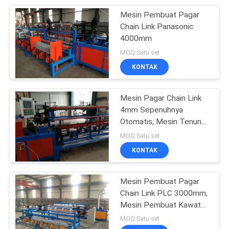
Mesin Pembuat Pagar
8
Chain Link Panasonic
4000mm
mesin las kisi baja
MOQ:Satu set
KONTAK
Mesin Pagar Chain Link
4mm Sepenuhnya
Otomatis, Mesin Tenun
21
Chain Link Fence
MOQ:Satu set
mesin kawat berduri
KONTAK
silet
Mesin Pembuat Pagar
Chain Link PLC 3000mm,
Mesin Pembuat Kawat
Diamond Mesh
MOQ:Satu set