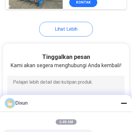
KONTAK
15
rantai pagar
membuat mesin
Lihat Lebih
Tinggalkan pesan
Kami akan segera menghubungi Anda kembali!
22
Mesin menggambar
kawat baja
Dixun
1:49 AM
9