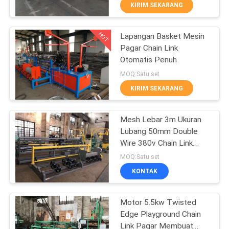
PABRIK
KIRIM SEKARANG
HOT
Lapangan Basket Mesin
KONTROL
61
Pagar Chain Link
KUALITAS
Otomatis Penuh
mesin las pagar jala
MOQ:Satu set
HUBUNGI
KIRIM SEKARANG
KAMI
Mesh Lebar 3m Ukuran
Lubang 50mm Double
PERMINTAAN
Wire 380v Chain Link
27
PENAWARAN
Manufacturing Machine
MOQ:Satu set
Mesin Las Panel
KONTAK
SITEMAP
Jala
Motor 5.5kw Twisted
Edge Playground Chain
PRIVACY
Link Pagar Membuat