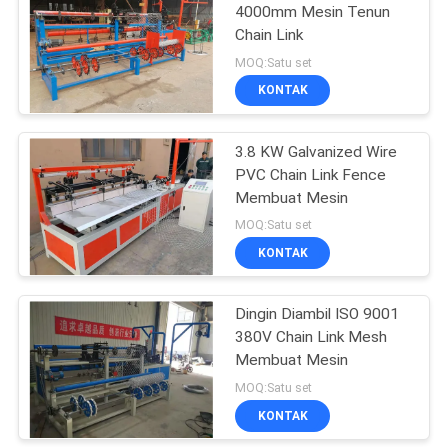
4000mm Mesin Tenun
Chain Link
23
MOQ:Satu set
KONTAK
Mesin las roll mesh
3.8 KW Galvanized Wire
PVC Chain Link Fence
Membuat Mesin
MOQ:Satu set
KONTAK
25
mesin wire mesh
Dingin Diambil ISO 9001
380V Chain Link Mesh
dilas
Membuat Mesin
MOQ:Satu set
KONTAK