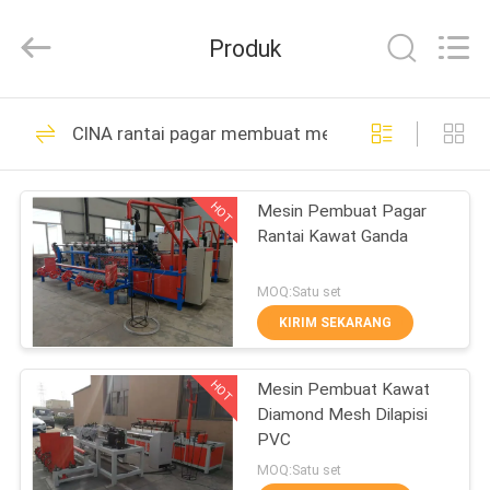
Dixun
Wire
Mesh
Produk
Products
Co.,
Ltd.
All
RUMAH
Rights
101
Reserved.
CINA rantai pagar membuat mesin
Mesin Las Wire
PRODUK
Mesh
HOT
Mesin Pembuat Pagar
Rantai Kawat Ganda
PERTUNJUKAN
VR
MOQ:Satu set
KIRIM SEKARANG
70
TENTANG
memperkuat mesin
HOT
Mesin Pembuat Kawat
KAMI
Diamond Mesh Dilapisi
las mesh
PVC
TUR
MOQ:Satu set