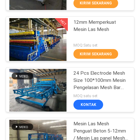
PABRIK
KIRIM SEKARANG
HOT
12mm Memperkuat
KONTROL
61
Mesin Las Mesh
KUALITAS
mesin las pagar jala
MOQ:Satu set
HUBUNGI
KIRIM SEKARANG
KAMI
24 Pcs Electrode Mesh
Size 100*100mm Mesin
PERMINTAAN
Pengelasan Mesh Bar
27
PENAWARAN
Baja Diperkuat
MOQ:satu set
Mesin Las Panel
KONTAK
SITEMAP
Jala
Mesin Las Mesh
Penguat Beton 5-12mm
PRIVACY
/ Mesin Las panel Mesh