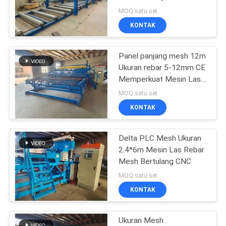
POLICY
Penguat Beton BRC
MOQ:satu set
KONTAK
33
mesin pagar simpul
Panel panjang mesh 12m
Ukuran rebar 5-12mm CE
tetap
Memperkuat Mesin Las
Mesh
MOQ:satu set
KONTAK
Delta PLC Mesh Ukuran
23
2.4*6m Mesin Las Rebar
Mesin Las
Mesh Bertulang CNC
MOQ:satu set
Konstruksi Mesh
KONTAK
Ukuran Mesh