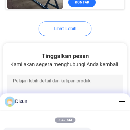
KONTAK
15
rantai pagar
membuat mesin
Lihat Lebih
Tinggalkan pesan
Kami akan segera menghubungi Anda kembali!
22
Mesin menggambar
kawat baja
Dixun
2:42 AM
9