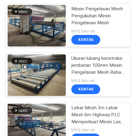
Mesin Pengelasan Mesh
8
Pengukuhan Mesin
Pengelasan Mesh
mesin las kisi baja
MOQ:Satu set
KONTAK
Ukuran lubang konstruksi
jembatan 100mm Mesin
Pengelasan Mesh Rebar
21
Diperkuat
MOQ:Satu set
mesin kawat berduri
KONTAK
silet
Lebar Mesh 3m Lebar
Mesh 6m Highway PLC
Memperkuat Mesin Las
Mesh
MOQ:Satu set