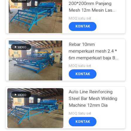
200*200mm Panjang
Mesh 12m Mesin Las
23
Mesh Penguat Beton
MOQ:satu set
KONTAK
Mesin las roll mesh
Rebar 10mm
memperkuat mesh 2.4 *
6m memperkuat baja Bar
Mesh Mesin Pengelasan
MOQ:satu set
KONTAK
25
mesin wire mesh
Auto Line Reinforcing
Steel Bar Mesh Welding
dilas
Machine 12mm Dia
MOQ:Satu set
KONTAK