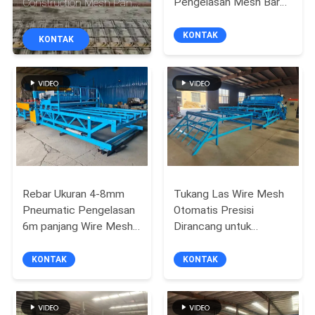
Pengelasan Mesh Bar
Construction Mesh Panel
PABRIK
Baja Diperkuat
Welding Machine
KONTAK
KONTAK
KONTROL
KUALITAS
HUBUNGI
KAMI
PERMINTAAN
Rebar Ukuran 4-8mm
Tukang Las Wire Mesh
Pneumatic Pengelasan
Otomatis Presisi
PENAWARAN
6m panjang Wire Mesh
Dirancang untuk
Mesin Pengelasan
Menghasilkan Lasan
SITEMAP
yang Seragam dan
KONTAK
KONTAK
Produktivitas Tinggi
dalam Manufaktur Steel
PRIVACY
Mesh