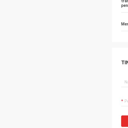
tra
pen
Men
TI