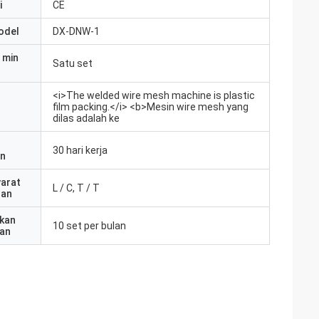
i
CE
odel
DX-DNW-1
 min
Satu set
<i>The welded wire mesh machine is plastic
film packing.</i> <b>Mesin wire mesh yang
dilas adalah ke
30 hari kerja
an
yarat
L / C, T / T
ran
kan
10 set per bulan
an