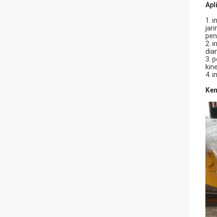
Apl
1. 
jar
pen
2. 
dia
3. 
kin
4. 
Kem