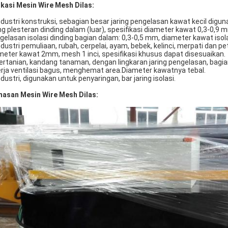
ikasi Mesin Wire Mesh Dilas:
industri konstruksi, sebagian besar jaring pengelasan kawat kecil digu
ing plesteran dinding dalam (luar), spesifikasi diameter kawat 0,3-0,9 mm
gelasan isolasi dinding bagian dalam: 0,3-0,5 mm, diameter kawat isolas
industri pemuliaan, rubah, cerpelai, ayam, bebek, kelinci, merpati da
meter kawat 2mm, mesh 1 inci, spesifikasi khusus dapat disesuaikan.
pertanian, kandang tanaman, dengan lingkaran jaring pengelasan, bagi
erja ventilasi bagus, menghemat area.Diameter kawatnya tebal.
industri, digunakan untuk penyaringan, bar jaring isolasi.
asan Mesin Wire Mesh Dilas: