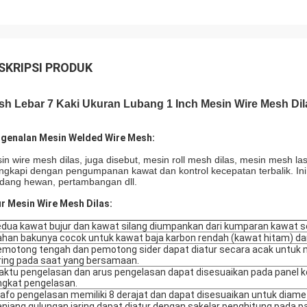
SKRIPSI PRODUK
sh Lebar 7 Kaki Ukuran Lubang 1 Inch Mesin Wire Mesh Di
genalan Mesin Welded Wire Mesh:
in wire mesh dilas, juga disebut, mesin roll mesh dilas, mesin mesh la
engkapi dengan pengumpanan kawat dan kontrol kecepatan terbalik. Ini 
dang hewan, pertambangan dll.
ur Mesin Wire Mesh Dilas:
dua kawat bujur dan kawat silang diumpankan dari kumparan kawat s
han bakunya cocok untuk kawat baja karbon rendah (kawat hitam) da
emotong tengah dan pemotong sider dapat diatur secara acak untuk
ring pada saat yang bersamaan.
ktu pengelasan dan arus pengelasan dapat disesuaikan pada panel 
ngkat pengelasan.
afo pengelasan memiliki 8 derajat dan dapat disesuaikan untuk diame
njang gulungan jaring dapat diatur dengan sakelar penghitung pada pa