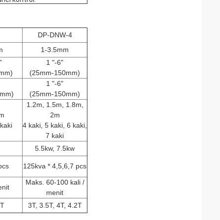
DP-DNW-4
m
1-3.5mm
”
1 "-6"
0mm)
(25mm-150mm)
1 "-6"
5mm)
(25mm-150mm)
1.2m, 1.5m, 1.8m,
5m
2m
 kaki
4 kaki, 5 kaki, 6 kaki,
7 kaki
5.5kw, 7.5kw
pcs
125kva * 4,5,6,7 pcs
Maks. 60-100 kali /
nit
menit
4T
3T, 3.5T, 4T, 4.2T