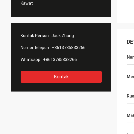
Kawat
Kontak Person :
Jack Zhang
DE
Nomor telepon :
+8613785833266
Na
Whatsapp :
+8613785833266
Kontak
Mes
Rua
Mak