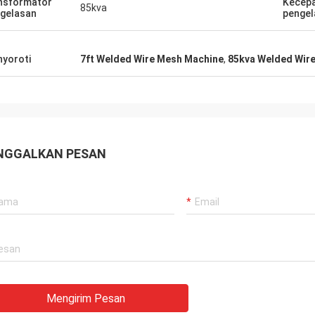
nsformator
Kecep
85kva
gelasan
pengel
yoroti
7ft Welded Wire Mesh Machine
,
85kva Welded Wir
NGGALKAN PESAN
Mengirim Pesan