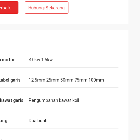
rbaik
Hubungi Sekarang
a motor
4.0kw 1.5kw
kabel garis
12.5mm 25mm 50mm 75mm 100mm
kawat garis
Pengumpanan kawat koil
ong
Dua buah