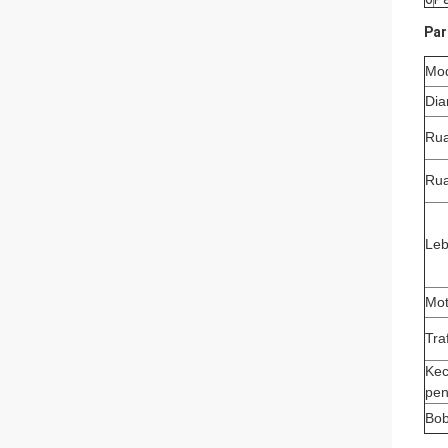
Par
Mo
Dia
Rua
Rua
Leb
Mot
Tra
Kec
pen
Bob