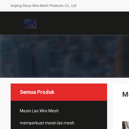
Anping Dixun Wire Mesh Products Co., Ltd
Semua Produk
Me
Mesin Las Wire Mesh
memperkuat mesin las mesh