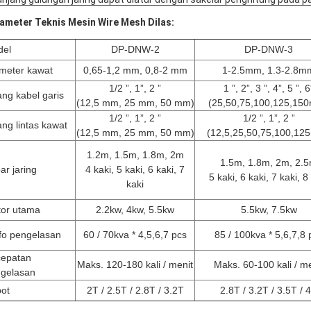
ameter Teknis Mesin Wire Mesh Dilas:
del
DP-DNW-2
DP-DNW-3
meter kawat
0,65-1,2 mm, 0,8-2 mm
1-2.5mm, 1.3-2.8m
1/2 ”, 1”, 2 ”
1 ”, 2”, 3 ”, 4”, 5 ”, 6
ng kabel garis
(12,5 mm, 25 mm, 50 mm)
(25,50,75,100,125,15
1/2 ”, 1”, 2 ”
1/2 ”, 1”, 2 ”
ng lintas kawat
(12,5 mm, 25 mm, 50 mm)
(12,5,25,50,75,100,12
1.2m, 1.5m, 1.8m, 2m
1.5m, 1.8m, 2m, 2.
ar jaring
4 kaki, 5 kaki, 6 kaki, 7
5 kaki, 6 kaki, 7 kaki, 8
kaki
or utama
2.2kw, 4kw, 5.5kw
5.5kw, 7.5kw
fo pengelasan
60 / 70kva * 4,5,6,7 pcs
85 / 100kva * 5,6,7,8 
epatan
Maks. 120-180 kali / menit
Maks. 60-100 kali / me
gelasan
ot
2T / 2.5T / 2.8T / 3.2T
2.8T / 3.2T / 3.5T / 