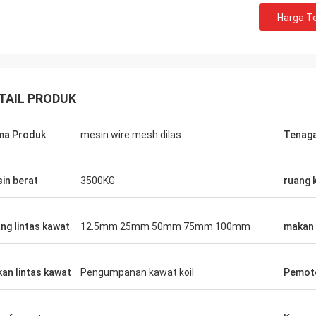
Harga Te
TAIL PRODUK
ma Produk
mesin wire mesh dilas
Tenag
in berat
3500KG
ruang 
ng lintas kawat
12.5mm 25mm 50mm 75mm 100mm
makan 
an lintas kawat
Pengumpanan kawat koil
Pemot