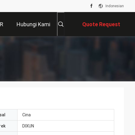
Indonesian
VR
Hubungi Kami
Quote Request
Suatu
sal
Cina
rek
DIXUN