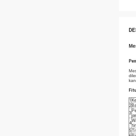
DE
Me
Pen
Mes
dil
kan
Fit
1
Ke
2
Ba
P
3
ja
Wa
4
ti
5
Tr
6
Pa