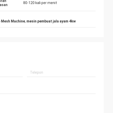
atan
80-120 kali per menit
asan
e Mesh Machine
,
mesin pembuat jala ayam 4kw