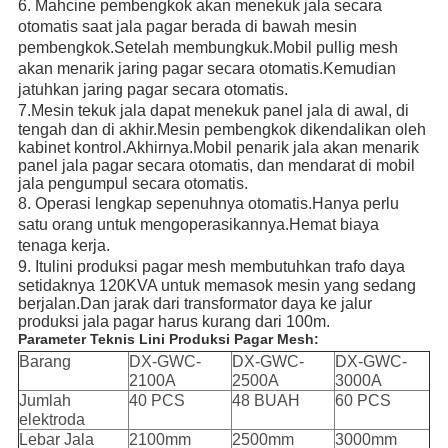
6. Mahcine pembengkok akan menekuk jala secara
otomatis saat jala pagar berada di bawah mesin
pembengkok.Setelah membungkuk.Mobil pullig mesh
akan menarik jaring pagar secara otomatis.Kemudian
jatuhkan jaring pagar secara otomatis.
7.
Mesin tekuk jala dapat menekuk panel jala di awal, di
tengah dan di akhir.Mesin pembengkok dikendalikan oleh
kabinet kontrol.Akhirnya.Mobil penarik jala akan menarik
panel jala pagar secara otomatis, dan mendarat di mobil
jala pengumpul secara otomatis.
8. Operasi lengkap sepenuhnya otomatis.Hanya perlu
satu orang untuk mengoperasikannya.Hemat biaya
tenaga kerja.
9. Itu
lini produksi pagar mesh membutuhkan trafo daya
setidaknya 120KVA untuk memasok mesin yang sedang
berjalan.Dan jarak dari transformator daya ke jalur
produksi jala pagar harus kurang dari 100m.
Parameter Teknis Lini Produksi Pagar Mesh:
Barang
DX-GWC-
DX-GWC-
DX-GWC-
2100A
2500A
3000A
Jumlah
40 PCS
48 BUAH
60 PCS
elektroda
Lebar Jala
2100mm
2500mm
3000mm