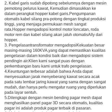
2. Kabel garis sudah dipotong sebelumnya dengan mesin
pemotong pelurus kawat
, Kemudian dimasukkan ke
dalam perangkat hopper kabel garis.Pengumpanan
otomatis kabel silang pra-potong dengan tingkat produksi
tinggi, yang menjaga permukaan mesh sangat
rata.Hopper mengadopsi kontrol motor loncatan, roda
motor rem dan kabel silang akan jatuh otomatis
Al
ly dari
hopper.
3. Pengelasan
transformator mengadopsi
Kekuatan besar
masing-masing 160KVA,
yang dapat
memastikan kualitas
pengelasan dalam kondisi baik dan mengadopsi sistem
pendingin air.Klien kami sangat puas dengan
perkembangan baru kami untuk trafo pengelasan.
4.
Keuntungan terbesar adalah
bahwa
Anda dapat
menyesuaikan jarak
menyeberang
kawat secara acak
pada satu lembar jaring kawat yang sama dengan sangat
mudah, dan hanya perlu mengatur ruang yang diperlukan
pada layar sentuh.
5.Dilengkapi dengan mesin bending pagar mesh dapat
menghasilkan panel pagar 3D secara otomatis, kualitas
pagar ini adalah produk pagar terbaik di pasaran.