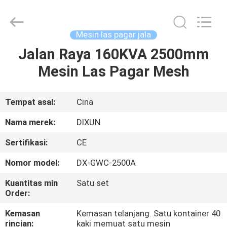
Dixun
Wire
Mesh
Products
Co.,
Mesin las pagar jala
Ltd.
All
Jalan Raya 160KVA 2500mm
RUMAH
Rights
Reserved.
Mesin Las Pagar Mesh
PRODUK
Tempat asal:
Cina
PERTUNJUKAN
Nama merek:
DIXUN
VR
Sertifikasi:
CE
Nomor model:
DX-GWC-2500A
TENTANG
KAMI
Kuantitas min
Satu set
Order:
Kemasan
Kemasan telanjang. Satu kontainer 40
TUR
rincian:
kaki memuat satu mesin