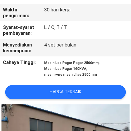
PABRIK
Waktu
30 hari kerja
pengiriman:
KONTROL
Syarat-syarat
L / C, T / T
KUALITAS
pembayaran:
Menyediakan
4 set per bulan
HUBUNGI
kemampuan:
KAMI
Cahaya Tinggi:
,
Mesin Las Pagar Pagar 2500mm
,
Mesin Las Pagar 160KVA
mesin wire mesh dilas 2500mm
PERMINTAAN
PENAWARAN
HARGA TERBAIK
SITEMAP
PRIVACY