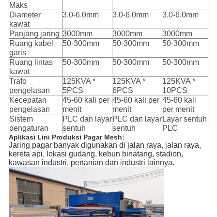
Maks
Diameter
3.0-6.0mm
3.0-6.0mm
3.0-6.0mm
kawat
Panjang jaring
3000mm
3000mm
3000mm
Ruang kabel
50-300mm
50-300mm
50-300mm
garis
Ruang lintas
50-300mm
50-300mm
50-300mm
kawat
Trafo
125KVA *
125KVA *
125KVA *
pengelasan
5PCS
6PCS
10PCS
Kecepatan
45-60 kali per
45-60 kali per
45-60 kali
pengelasan
menit
menit
per menit
Sistem
PLC dan layar
PLC dan layar
Layar sentuh
pengaturan
sentuh
sentuh
PLC
Aplikasi Lini Produksi Pagar Mesh:
Jaring pagar banyak digunakan di jalan raya, jalan raya,
kereta api, lokasi gudang, kebun binatang, stadion,
kawasan industri, pertanian dan industri lainnya.