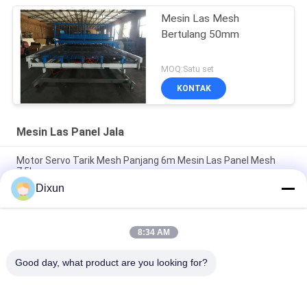
Mesin Las Mesh
Bertulang 50mm
MOQ:Satu set
KONTAK
Mesin Las Panel Jala
Motor Servo Tarik Mesh Panjang 6m Mesin Las Panel Mesh
7.5kw
Dixun
5.5kw Cross Wire Hopper Memuat Mesin Panel Pagar Kawat
PLC 100kg
8:34 AM
Ukuran Mesh 50-200mm Kawat Baja 5.5kw Mesin Las Panel
Mesh
Good day, what product are you looking for?
Bad Request
Semua