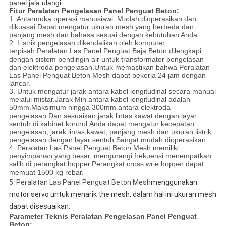
panel jala ulangi.
Fitur Peralatan Pengelasan Panel Penguat Beton:
1. Antarmuka operasi manusiawi. Mudah dioperasikan dan
dikuasai.Dapat mengatur ukuran mesh yang berbeda dan
panjang mesh dan bahasa sesuai dengan kebutuhan Anda.
2. Listrik pengelasan dikendalikan oleh komputer
terpisah.Peralatan Las Panel Penguat Baja Beton dilengkapi
dengan sistem pendingin air untuk transformator pengelasan
dan elektroda pengelasan.Untuk memastikan bahwa Peralatan
Las Panel Penguat Beton Mesh dapat bekerja 24 jam dengan
lancar.
3. Untuk mengatur jarak antara kabel longitudinal secara manual
melalui mistar.Jarak Min antara kabel longitudinal adalah
50mm.Maksimum hingga 300mm antara elektroda
pengelasan.Dan sesuaikan jarak lintas kawat dengan layar
sentuh di kabinet kontrol.Anda dapat mengatur kecepatan
pengelasan, jarak lintas kawat, panjang mesh dan ukuran listrik
pengelasan dengan layar sentuh.Sangat mudah dioperasikan.
4. Peralatan Las Panel Penguat Beton Mesh memiliki
penyimpanan yang besar, mengurangi frekuensi menempatkan
salib di perangkat hopper.Perangkat cross wrie hopper dapat
memuat 1500 kg rebar.
5. Peralatan Las Panel Penguat Beton Mesh
menggunakan
motor servo untuk menarik
th
e
mesh, dalam hal ini ukuran mesh
dapat disesuaikan.
Parameter Teknis Peralatan Pengelasan Panel Penguat
Beton: