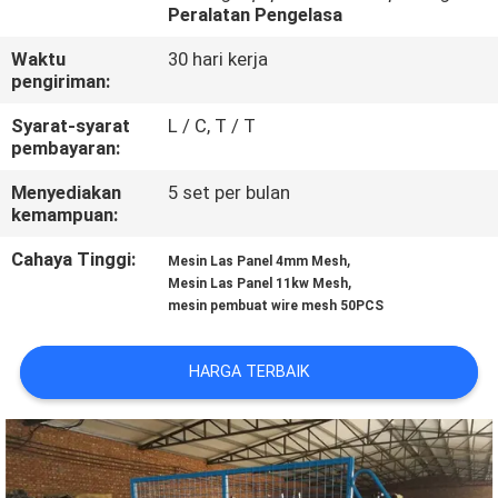
PABRIK
Peralatan Pengelasa
Waktu
30 hari kerja
KONTROL
pengiriman:
KUALITAS
Syarat-syarat
L / C, T / T
pembayaran:
HUBUNGI
Menyediakan
5 set per bulan
kemampuan:
KAMI
Cahaya Tinggi:
,
Mesin Las Panel 4mm Mesh
,
Mesin Las Panel 11kw Mesh
PERMINTAAN
mesin pembuat wire mesh 50PCS
PENAWARAN
HARGA TERBAIK
SITEMAP
PRIVACY