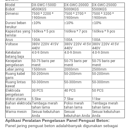
Model
DX-GWC-1500D
DX-GWC-2000D
DX-GWC-2500D
Bobot
4500KGS
5000KGS
5500KGS
Dimensi
7500 * 2200 *
7500 * 2700 *
7500 * 3200 *
1900mm
1900mm
1900mm
Durasi beban
±
10%
±
10%
±
10%
terukur
Kapasitas yang
160kva * 5 pcs
160kva * 7 pcs
160kva * 9 pcs
ternilai
Arus
100A
100A
100A
Voltase
380V 220V 415V
380V 220V 415V
380V 220V 415V
440V
440V
440V
Ketebalan
4.0-9.0mm
4.0-9.0mm
4.0-9.0mm
batang baja
Kecepatan
50-75 baris per
50-75 baris per
50-75 baris per
pengelasan
menit
menit
menit
Lebar jaring
1500mm
2000mm
2500mm
Ruang kabel
50-200mm
50-200mm
50-200mm
garis
Ruang lintas
50-300mm
50-300mm
50-300mm
kawat
Elektroda
30 PCS
40 PCS
50 PCS
pengelasan
Motor utama
5.5kw
7.5kw
11kw
Bahan elektroda
Tembaga merah
Polisi merah
Tembaga merah
las
tahan lama
tahan lama
tahan lama
Warna mesin
Sesuai kebutuhan
Sesuai
Sesuai kebutuhan
Anda
kebutuhan Anda
Anda
Aplikasi Peralatan Pengelasan Panel Penguat Beton:
Panel jaring penguat beton adalah
banyak digunakan sebagai