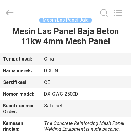
Dixun
Wire
Mesh
Products
Co.,
Mesin Las Panel Jala
Ltd.
All
Mesin Las Panel Baja Beton
RUMAH
Rights
Reserved.
11kw 4mm Mesh Panel
PRODUK
Tempat asal:
Cina
PERTUNJUKAN
Nama merek:
DIXUN
VR
Sertifikasi:
CE
Nomor model:
DX-GWC-2500D
TENTANG
KAMI
Kuantitas min
Satu set
Order:
Kemasan
The Concrete Reinforcing Mesh Panel
TUR
rincian:
Welding Equipment is nude packing.