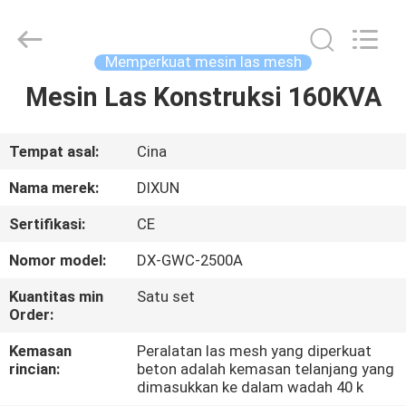
Dixun
Wire
Mesh
Products
Co.,
Memperkuat mesin las mesh
Ltd.
All
Mesin Las Konstruksi 160KVA
RUMAH
Rights
Reserved.
PRODUK
Tempat asal:
Cina
Nama merek:
DIXUN
PERTUNJUKAN
Sertifikasi:
CE
VR
Nomor model:
DX-GWC-2500A
TENTANG
Kuantitas min
Satu set
Order:
KAMI
Kemasan
Peralatan las mesh yang diperkuat
rincian:
beton adalah kemasan telanjang yang
TUR
dimasukkan ke dalam wadah 40 k