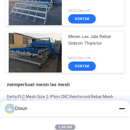
MOQ:Satu set
KONTAK
Mesin Las Jala Rebar
Sinkron Thyristor
MOQ:Satu set
KONTAK
memperkuat mesin las mesh
Delta PLC Mesh Size 2.4*6m CNC Reinforced Rebar Mesh
Welding Machine
Dixun
Mesh Size 200*200mm Mesh Length 12m Concrete
Reinforcing Mesh Welding Machine
1:38 AM
Rebar 10mm memperkuat mesh 2.4 * 6m memperkuat baja