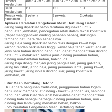
Dimensi
40m * 4.2m * 2.3m
40m * 4.7m * 2.3m
40m * 5.2m * 2.3m
keseluruhan
Berat
11T
13T
15T
keseluruhan
Tenaga kerja
2 pekerja
2 pekerja
2 pekerja
dibutuhkan
Aplikasi Peralatan Pengelasan Mesh Bertulang Beton:
Jaring yang diperkuat beton terutama digunakan untuk
penguatan jembatan, pencegahan retak dalam teknik konstruksi
(dapat menggantikan dinding penahan beban), dukungan
tambang batu bara dan sebagainya.
Jaring Baja yang diperkuat beton dilas dengan kawat baja
karbon rendah berkualitas tinggi, kawat baja tahan karat, adalah
jenis baru bahan dinding bangunan, dapat menggantikan dinding
bata untuk melakukan semua jenis dinding penahan beban,
dinding non-bantalan beban, balkon, dll.
Jaring baja dibagi menjadi jaring pengelasan, jaring galvanis,
jaring las listrik, jaring baja, jaring pemanas lantai, jaring kawat,
jaring kawat, jaring isolasi dinding luar, jaring konstruksi
jembatan, dll.
Fitur Mesh Bertulang Beton:
Di luar cara bangunan tradisional, penggunaan bahan logam
baru untuk memperkuat dinding - kawat - jaringan las, sehingga
bangunan lebih kuat dan lebih berkualitas dapat menggantikan
dinding bata sebagai berbagai dinding penahan beban, non -
dinding dan lantai yang menahan beban, balkon.
Foto Peralatan Pengelasan Mesh Bertulang Beton: