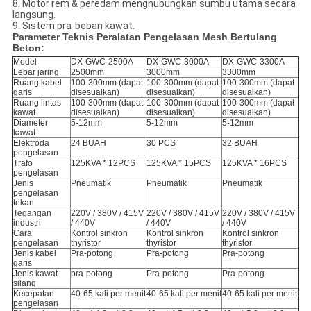
8. Motor rem & peredam menghubungkan sumbu utama secara
langsung.
9. Sistem pra-beban kawat.
Parameter Teknis Peralatan Pengelasan Mesh Bertulang
Beton:
Model
DX-GWC-2500A
DX-GWC-3000A
DX-GWC-3300A
Lebar jaring
2500mm
3000mm
3300mm
Ruang kabel
100-300mm (dapat
100-300mm (dapat
100-300mm (dapat
garis
disesuaikan)
disesuaikan)
disesuaikan)
Ruang lintas
100-300mm (dapat
100-300mm (dapat
100-300mm (dapat
kawat
disesuaikan)
disesuaikan)
disesuaikan)
Diameter
5-12mm
5-12mm
5-12mm
kawat
Elektroda
24 BUAH
30 PCS
32 BUAH
pengelasan
Trafo
125KVA * 12PCS
125KVA * 15PCS
125KVA * 16PCS
pengelasan
Jenis
Pneumatik
Pneumatik
Pneumatik
pengelasan
tekan
Tegangan
220V / 380V / 415V
220V / 380V / 415V
220V / 380V / 415V
industri
/ 440V
/ 440V
/ 440V
Cara
Kontrol sinkron
Kontrol sinkron
Kontrol sinkron
pengelasan
thyristor
thyristor
thyristor
Jenis kabel
Pra-potong
Pra-potong
Pra-potong
garis
Jenis kawat
pra-potong
Pra-potong
Pra-potong
silang
Kecepatan
40-65 kali per menit
40-65 kali per menit
40-65 kali per menit
pengelasan