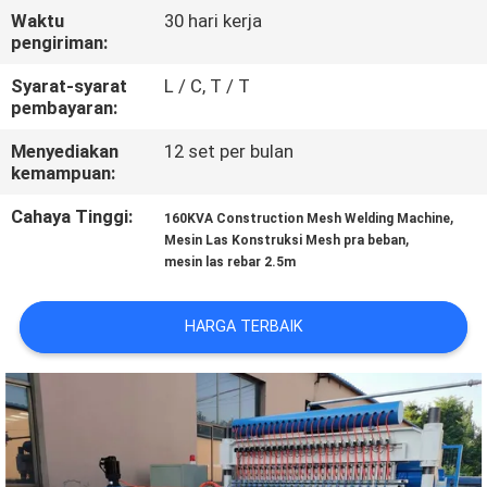
PABRIK
Waktu
30 hari kerja
pengiriman:
KONTROL
Syarat-syarat
L / C, T / T
pembayaran:
KUALITAS
Menyediakan
12 set per bulan
kemampuan:
HUBUNGI
Cahaya Tinggi:
,
160KVA Construction Mesh Welding Machine
KAMI
,
Mesin Las Konstruksi Mesh pra beban
mesin las rebar 2.5m
PERMINTAAN
HARGA TERBAIK
PENAWARAN
SITEMAP
PRIVACY