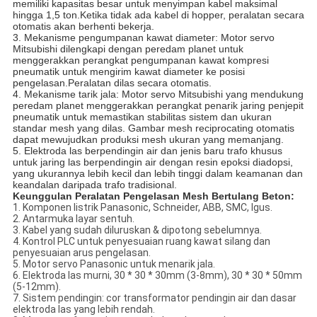
memiliki kapasitas besar untuk menyimpan kabel maksimal
hingga 1,5 ton.Ketika tidak ada kabel di hopper, peralatan secara
otomatis akan berhenti bekerja.
3. Mekanisme pengumpanan kawat diameter: Motor servo
Mitsubishi dilengkapi dengan peredam planet untuk
menggerakkan perangkat pengumpanan kawat kompresi
pneumatik untuk mengirim kawat diameter ke posisi
pengelasan.Peralatan dilas secara otomatis.
4. Mekanisme tarik jala: Motor servo Mitsubishi yang mendukung
peredam planet menggerakkan perangkat penarik jaring penjepit
pneumatik untuk memastikan stabilitas sistem dan ukuran
standar mesh yang dilas. Gambar mesh reciprocating otomatis
dapat mewujudkan produksi mesh ukuran yang memanjang.
5. Elektroda las berpendingin air dan jenis baru trafo khusus
untuk jaring las berpendingin air dengan resin epoksi diadopsi,
yang ukurannya lebih kecil dan lebih tinggi dalam keamanan dan
keandalan daripada trafo tradisional.
Keunggulan Peralatan Pengelasan Mesh Bertulang Beton:
1. Komponen listrik Panasonic, Schneider, ABB, SMC, Igus.
2. Antarmuka layar sentuh.
3. Kabel yang sudah diluruskan & dipotong sebelumnya.
4. Kontrol PLC untuk penyesuaian ruang kawat silang dan
penyesuaian arus pengelasan.
5. Motor servo Panasonic untuk menarik jala.
6. Elektroda las murni, 30 * 30 * 30mm (3-8mm), 30 * 30 * 50mm
(5-12mm).
7. Sistem pendingin: cor transformator pendingin air dan dasar
elektroda las yang lebih rendah.