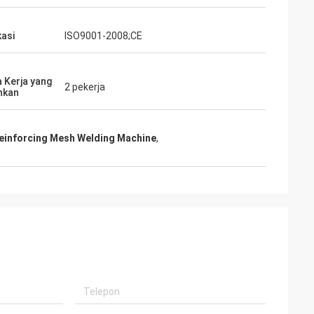
kasi
ISO9001-2008;CE
 Kerja yang
2 pekerja
hkan
einforcing Mesh Welding Machine
,