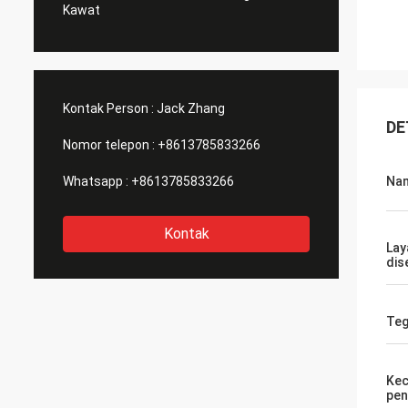
Kawat
Kontak Person :
Jack Zhang
DE
Nomor telepon :
+8613785833266
Whatsapp :
+8613785833266
Na
Kontak
Lay
dis
Te
Kec
pen