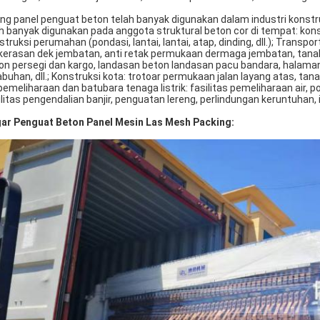
ing panel penguat beton telah banyak digunakan dalam industri konstr
ih banyak digunakan pada anggota struktural beton cor di tempat: konstr
struksi perumahan (pondasi, lantai, lantai, atap, dinding, dll.); Transpor
kerasan dek jembatan, anti retak permukaan dermaga jembatan, tanah b
on persegi dan kargo, landasan beton landasan pacu bandara, halaman
abuhan, dll.; Konstruksi kota: trotoar permukaan jalan layang atas, tanah
 pemeliharaan dan batubara tenaga listrik: fasilitas pemeliharaan air, pon
ilitas pengendalian banjir, penguatan lereng, perlindungan keruntuhan, 
ar Penguat Beton Panel Mesin Las Mesh Packing: