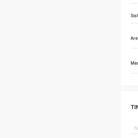
Sis
Are
Men
TI