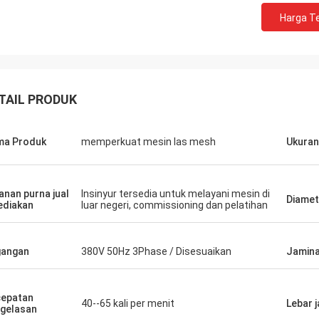
Harga Te
TAIL PRODUK
ma Produk
memperkuat mesin las mesh
Ukuran 
anan purna jual
Insinyur tersedia untuk melayani mesin di
Diamet
ediakan
luar negeri, commissioning dan pelatihan
gangan
380V 50Hz 3Phase / Disesuaikan
Jamin
epatan
40--65 kali per menit
Lebar j
gelasan