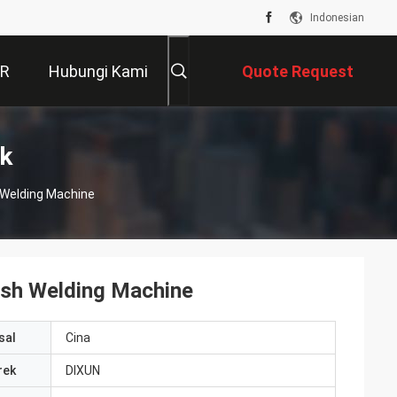
Indonesian
VR
Hubungi Kami
Quote Request
Suatu
k
h Welding Machine
esh Welding Machine
sal
Cina
rek
DIXUN