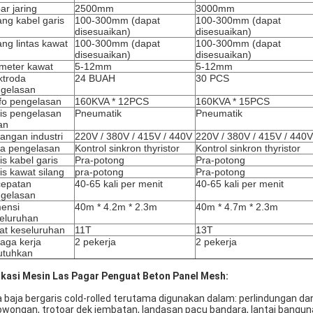
ar jaring
2500mm
3000mm
ng kabel garis
100-300mm (dapat
100-300mm (dapat
disesuaikan)
disesuaikan)
ng lintas kawat
100-300mm (dapat
100-300mm (dapat
disesuaikan)
disesuaikan)
meter kawat
5-12mm
5-12mm
ktroda
24 BUAH
30 PCS
gelasan
fo pengelasan
160KVA * 12PCS
160KVA * 15PCS
is pengelasan
Pneumatik
Pneumatik
an
angan industri
220V / 380V / 415V / 440V
220V / 380V / 415V / 440V
a pengelasan
Kontrol sinkron thyristor
Kontrol sinkron thyristor
is kabel garis
Pra-potong
Pra-potong
is kawat silang
pra-potong
Pra-potong
epatan
40-65 kali per menit
40-65 kali per menit
gelasan
ensi
40m * 4.2m * 2.3m
40m * 4.7m * 2.3m
eluruhan
at keseluruhan
11T
13T
aga kerja
2 pekerja
2 pekerja
utuhkan
ikasi Mesin Las Pagar Penguat Beton Panel Mesh:
a baja bergaris cold-rolled terutama digunakan dalam: perlindungan da
owongan, trotoar dek jembatan, landasan pacu bandara, lantai bangunan,