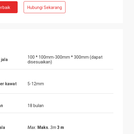
rbaik
Hubungi Sekarang
100 * 100mm-300mm * 300mm (dapat
jala
disesuaikan)
er kawat
5-12mm
an
18 bulan
ala
Max.
Maks.
3m
3 m