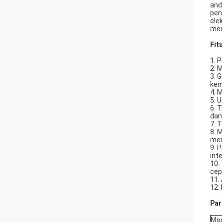
and
pen
ele
men
Fit
1. 
2. 
3. 
kem
4. 
5. 
6. 
dan
7. 
8. 
men
9. 
int
10.
cep
11.
12.
Par
Mo