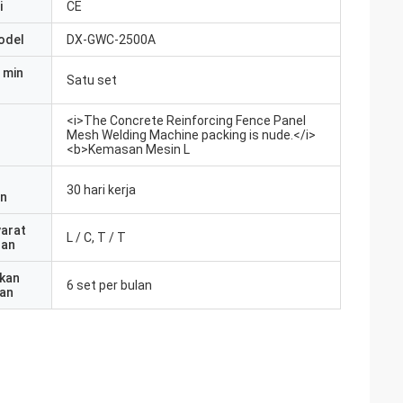
i
CE
odel
DX-GWC-2500A
 min
Satu set
<i>The Concrete Reinforcing Fence Panel
Mesh Welding Machine packing is nude.</i>
<b>Kemasan Mesin L
30 hari kerja
an
yarat
L / C, T / T
ran
kan
6 set per bulan
an