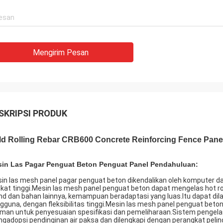
Mengirim Pesan
SKRIPSI PRODUK
ld Rolling Rebar CRB600 Concrete Reinforcing Fence Pane
in Las Pagar Penguat Beton Penguat Panel Pendahuluan:
in las mesh panel pagar penguat beton dikendalikan oleh komputer 
gkat tinggi.Mesin las mesh panel penguat beton dapat mengelas hot rolled
nd dan bahan lainnya, kemampuan beradaptasi yang luas.Itu dapat dil
gguna, dengan fleksibilitas tinggi.Mesin las mesh panel penguat beto
man untuk penyesuaian spesifikasi dan pemeliharaan.Sistem pengela
gadopsi pendinginan air paksa dan dilengkapi dengan perangkat pelin