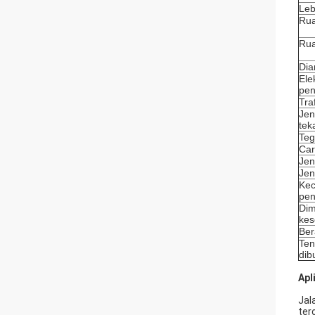
Leb
Rua
Rua
Dia
Ele
pen
Tra
Jen
tek
Teg
Car
Jen
Jen
Kec
pen
Dim
kes
Ber
Ten
dib
Apl
Jal
ter