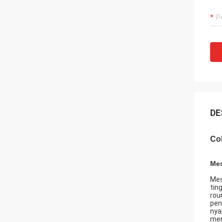
DE
Co
Mes
Mes
tin
rou
pen
nya
men