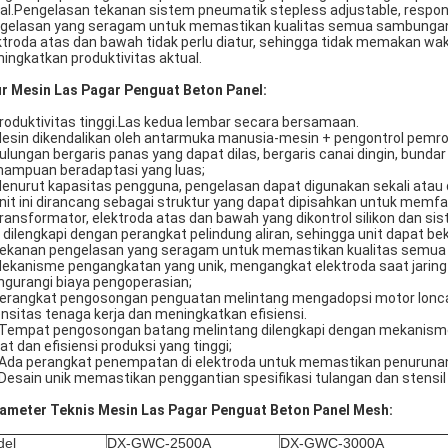
al.Pengelasan tekanan sistem pneumatik stepless adjustable, respon
gelasan yang seragam untuk memastikan kualitas semua sambungan so
ktroda atas dan bawah tidak perlu diatur, sehingga tidak memakan w
ingkatkan produktivitas aktual.
ur Mesin Las Pagar Penguat Beton Panel:
Produktivitas tinggi.Las kedua lembar secara bersamaan.
Mesin dikendalikan oleh antarmuka manusia-mesin + pengontrol pemro
Gulungan bergaris panas yang dapat dilas, bergaris canai dingin, bunda
ampuan beradaptasi yang luas;
Menurut kapasitas pengguna, pengelasan dapat digunakan sekali atau da
Unit ini dirancang sebagai struktur yang dapat dipisahkan untuk memfa
Transformator, elektroda atas dan bawah yang dikontrol silikon dan s
 dilengkapi dengan perangkat pelindung aliran, sehingga unit dapat be
Tekanan pengelasan yang seragam untuk memastikan kualitas semua t
Mekanisme pengangkatan yang unik, mengangkat elektroda saat jaring
gurangi biaya pengoperasian;
Perangkat pengosongan penguatan melintang mengadopsi motor lonc
ensitas tenaga kerja dan meningkatkan efisiensi.
 Tempat pengosongan batang melintang dilengkapi dengan mekani
at dan efisiensi produksi yang tinggi;
 Ada perangkat penempatan di elektroda untuk memastikan penurunan 
 Desain unik memastikan penggantian spesifikasi tulangan dan stensil
ameter Teknis Mesin Las Pagar Penguat Beton Panel Mesh:
del
DX-GWC-2500A
DX-GWC-3000A