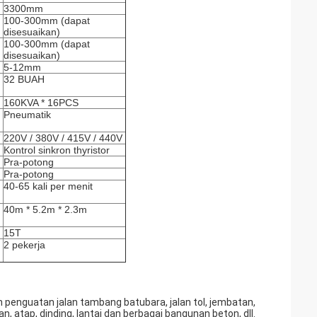
3300mm
100-300mm (dapat
disesuaikan)
100-300mm (dapat
disesuaikan)
5-12mm
32 BUAH
160KVA * 16PCS
Pneumatik
220V / 380V / 415V / 440V
Kontrol sinkron thyristor
Pra-potong
Pra-potong
40-65 kali per menit
40m * 5.2m * 2.3m
15T
2 pekerja
n penguatan jalan tambang batubara, jalan tol, jembatan,
 atap, dinding, lantai dan berbagai bangunan beton, dll.