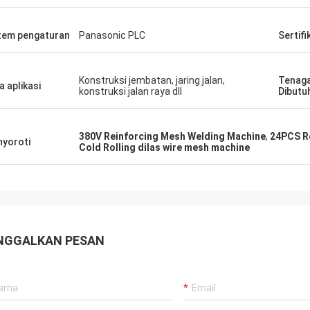
tem pengaturan
Panasonic PLC
Sertifi
Konstruksi jembatan, jaring jalan,
Tenaga
a aplikasi
konstruksi jalan raya dll
Dibutu
380V Reinforcing Mesh Welding Machine
,
24PCS R
yoroti
Cold Rolling dilas wire mesh machine
NGGALKAN PESAN