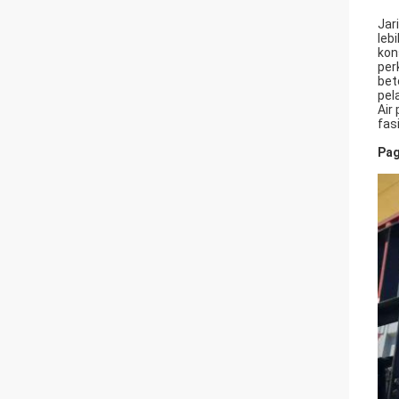
Jar
leb
kon
per
bet
pel
Air
fas
Pag