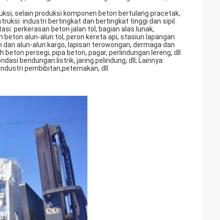
uksi, selain produksi komponen beton bertulang pracetak,
uksi: industri bertingkat dan bertingkat tinggi dan sipil
tasi: perkerasan beton jalan tol, bagian alas lunak,
eton alun-alun tol, peron kereta api, stasiun lapangan
 dan alun-alun kargo, lapisan terowongan, dermaga dan
 beton persegi, pipa beton, pagar, perlindungan lereng, dll.
dasi bendungan listrik, jaring pelindung, dll; Lainnya:
industri pembibitan,peternakan, dll.