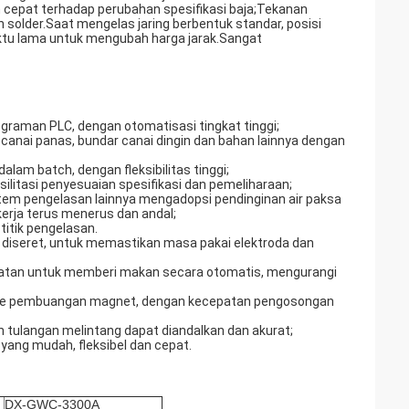
 cepat terhadap perubahan spesifikasi baja;Tekanan
lder.Saat mengelas jaring berbentuk standar, posisi
aktu lama untuk mengubah harga jarak.Sangat
graman PLC, dengan otomatisasi tingkat tinggi;
r canai panas, bundar canai dingin dan bahan lainnya dengan
lam batch, dengan fleksibilitas tinggi;
silitasi penyesuaian spesifikasi dan pemeliharaan;
istem pengelasan lainnya mengadopsi pendinginan air paksa
kerja terus menerus dan andal;
itik pengelasan.
 diseret, untuk memastikan masa pakai elektroda dan
atan untuk memberi makan secara otomatis, mengurangi
sme pembuangan magnet, dengan kecepatan pengosongan
tulangan melintang dapat diandalkan dan akurat;
 yang mudah, fleksibel dan cepat.
DX-GWC-3300A